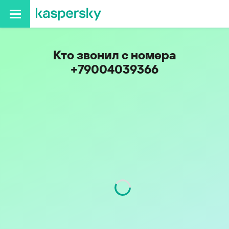
Кто звонил с номера
+79004039366
Код
900
Оператор
МОТИВ