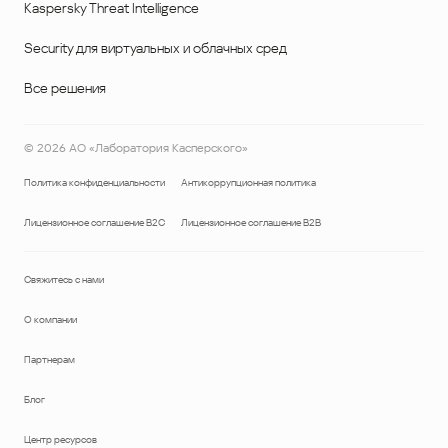
Kaspersky Threat Intelligence
Security для виртуальных и облачных сред
Все решения
©
2026
АО «Лаборатория Касперского»
Политика конфиденциальности
Антикоррупционная политика
Лицензионное соглашение B2C
Лицензионное соглашение B2B
Свяжитесь с нами
О компании
Партнерам
Блог
Центр ресурсов