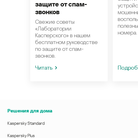
защите от спам-
устройс
звонков
мошенн
восполь
Свежие советы
полезн
«Лаборатории
номера.
Касперского» в нашем
бесплатном руководстве
по защите от спам-
звонков.
Читать
Подроб
Решения для дома
Kaspersky Standard
Kaspersky Plus