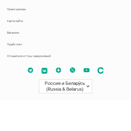
Пресс-релизы
Карта сайта
Вакансии
Прайс-лист
Отказаться от пуш-уведомлений
Россия и Белару́сь
(Russia & Belarus)
Северная и Южная Америки
América Latina