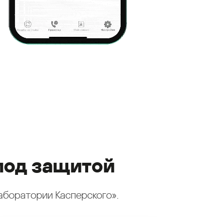
под защитой
аборатории Касперского».