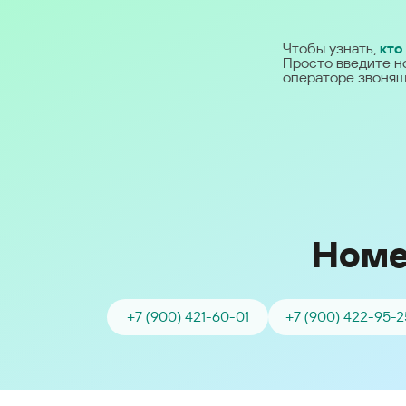
Ближний Восток
Чтобы узнать,
кто
Просто введите н
Middle East (English)
операторе звонящ
الشرق الأوسط (Arabic)
Номе
+7 (900) 421-60-01
+7 (900) 422-95-2