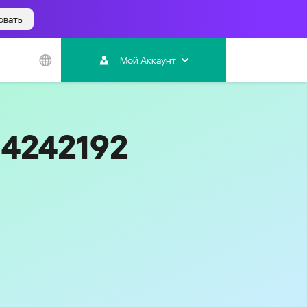
овать
Азиатско-
Тихоокеанский
Мой Аккаунт
регион
Australia
India
04242192
Indonesia (Bahasa)
Malaysia - English
Malaysia - Bahasa Melayu
New Zealand
Việt Nam
ไทย (Thailand)
한국 (Korea)
中国 (China)
香港特別行政區 (Hong Kong SAR)