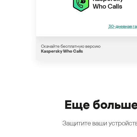
Who Calls
30-дневная га
Скачайте бесплатную версию
Kaspersky Who Calls
Еще больше
Защитите ваши устройств