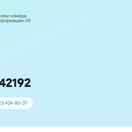
台灣 (Taiwan)
日本語 (Japan)
елем номера.
информацию об
Для всех других
стран
Глобальная версия
42192
0) 424-80-37