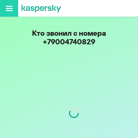
Кто звонил с номера
+79004740829
Код
900
Оператор
Tele2