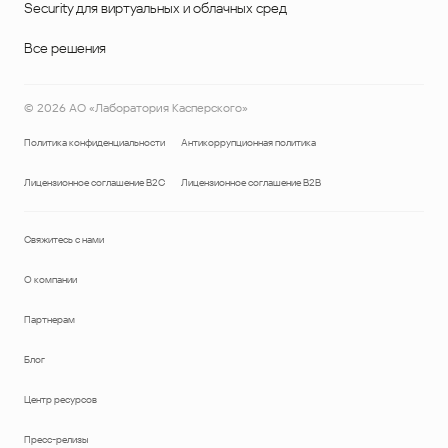
Security для виртуальных и облачных сред
Все решения
©
2026
АО «Лаборатория Касперского»
Политика конфиденциальности
Антикоррупционная политика
Лицензионное соглашение B2C
Лицензионное соглашение B2B
Свяжитесь с нами
О компании
Партнерам
Блог
Центр ресурсов
Пресс-релизы