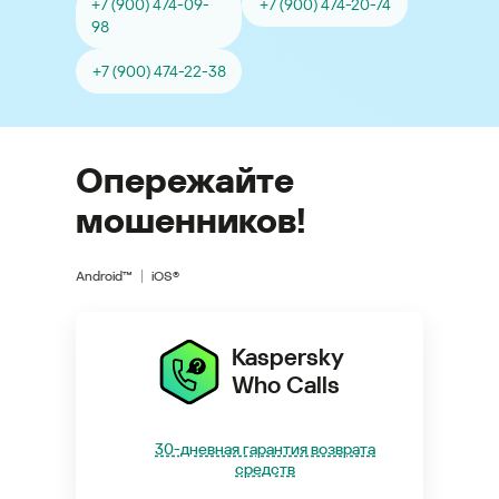
+7 (900) 474-09-
+7 (900) 474-20-74
98
+7 (900) 474-22-38
Опережайте
мошенников!
Android™
iOS®
Kaspersky
Who Calls
30-дневная гарантия возврата
средств