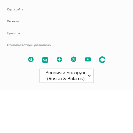
Карта сайта
Вакансии
Прайс-лист
Отказаться от пуш-уведомлений
Россия и Белару́сь
(Russia & Belarus)
Северная и Южная Америки
América Latina
Brasil