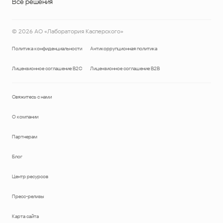
Все решения
©
2026
АО «Лаборатория Касперского»
Политика конфиденциальности
Антикоррупционная политика
Лицензионное соглашение B2C
Лицензионное соглашение B2B
Свяжитесь с нами
О компании
Партнерам
Блог
Центр ресурсов
Пресс-релизы
Карта сайта