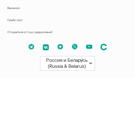
Вакансии
Прайс-лист
Отказаться от пуш-уведомлений
Россия и Белару́сь
(Russia & Belarus)
Северная и Южная Америки
América Latina
Brasil
United States
Canada - English