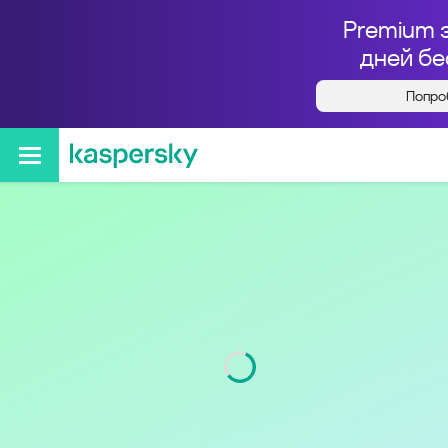
Premium 
дней бе
Попро
Кто звонил с номера
+79005482148
Код
900
Оператор
Tele2