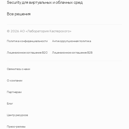
Security для виртуальных и облачных сред
Все решения
©
2026
АО «Лаборатория Касперского»
Политика конфиденциальности
Антикоррупционная политика
Лицензионное соглашение B2C
Лицензионное соглашение B2B
Свяжитесь с нами
О компании
Партнерам
Блог
Центр ресурсов
Пресс-релизы