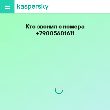
Кто звонил с номера
+79005601611
Код
900
Оператор
Tele2