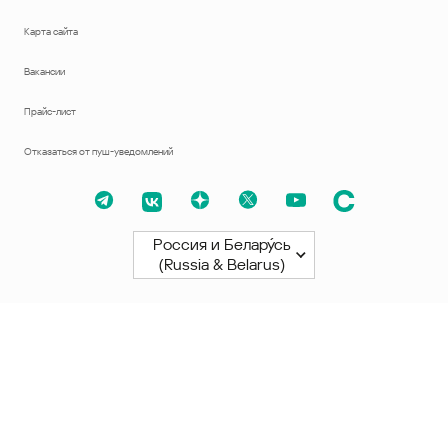
Карта сайта
Вакансии
Прайс-лист
Отказаться от пуш-уведомлений
Россия и Белару́сь
(Russia & Belarus)
Северная и Южная Америки
América Latina
Brasil