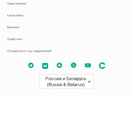
Пресс-релизы
Карта сайта
Вакансии
Прайс-лист
Отказаться от пуш-уведомлений
Россия и Белару́сь
(Russia & Belarus)
Северная и Южная Америки
América Latina
Brasil