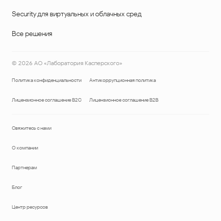
Security для виртуальных и облачных сред
Все решения
©
2026
АО «Лаборатория Касперского»
Политика конфиденциальности
Антикоррупционная политика
Лицензионное соглашение B2C
Лицензионное соглашение B2B
Свяжитесь с нами
О компании
Партнерам
Блог
Центр ресурсов