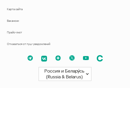
Карта сайта
Вакансии
Прайс-лист
Отказаться от пуш-уведомлений
Россия и Белару́сь
(Russia & Belarus)
Северная и Южная Америки
América Latina
Brasil