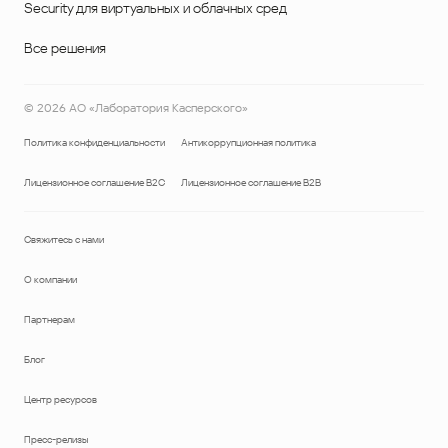
Security для виртуальных и облачных сред
Все решения
©
2026
АО «Лаборатория Касперского»
Политика конфиденциальности
Антикоррупционная политика
Лицензионное соглашение B2C
Лицензионное соглашение B2B
Свяжитесь с нами
О компании
Партнерам
Блог
Центр ресурсов
Пресс-релизы