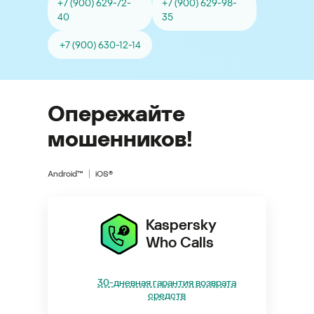
+7 (900) 629-72-
+7 (900) 629-98-
40
35
+7 (900) 630-12-14
Опережайте
мошенников!
Android™
iOS®
Kaspersky
Who Calls
30-дневная гарантия возврата
средств