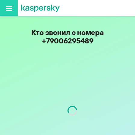
Кто звонил с номера
+79006295489
Код
900
Оператор
Tele2