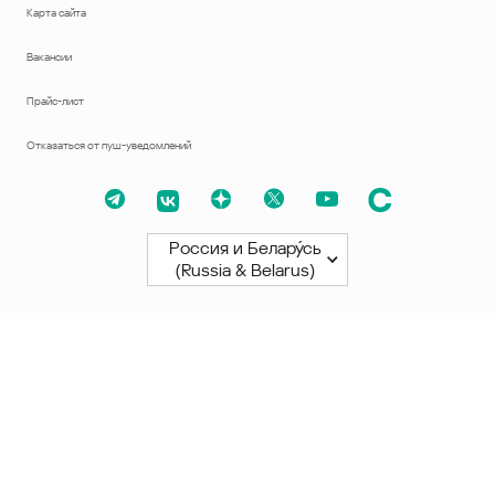
Карта сайта
Вакансии
Прайс-лист
Отказаться от пуш-уведомлений
Россия и Белару́сь
(Russia & Belarus)
Северная и Южная Америки
América Latina
Brasil
United States