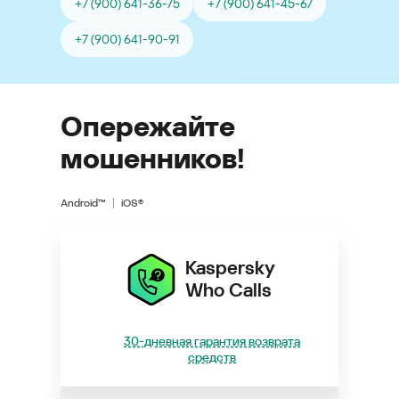
+7 (900) 641-36-75
+7 (900) 641-45-67
+7 (900) 641-90-91
Опережайте
мошенников!
Android™
iOS®
Kaspersky
Who Calls
30-дневная гарантия возврата
средств