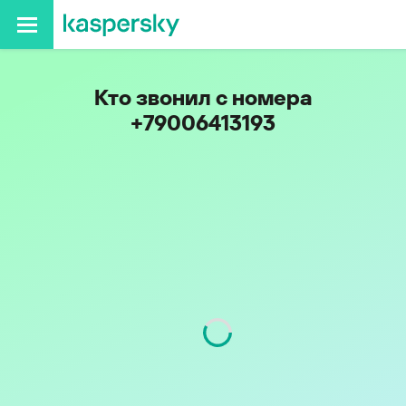
Кто звонил с номера
+79006413193
Код
900
Оператор
Tele2