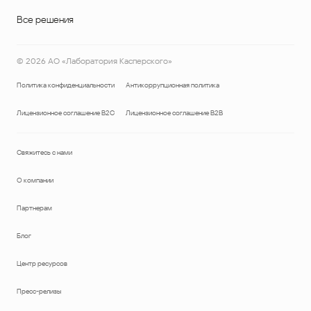
Все решения
©
2026
АО «Лаборатория Касперского»
Политика конфиденциальности
Антикоррупционная политика
Лицензионное соглашение B2C
Лицензионное соглашение B2B
Свяжитесь с нами
О компании
Партнерам
Блог
Центр ресурсов
Пресс-релизы