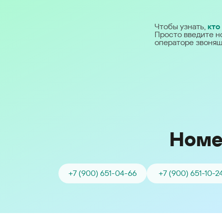
Ближний Восток
Чтобы узнать,
кто
Просто введите н
Middle East (English)
операторе звонящ
الشرق الأوسط (Arabic)
Номе
+7 (900) 651-04-66
+7 (900) 651-10-2