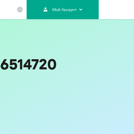
Мой Аккаунт
Азиатско-
Тихоокеанский
регион
Australia
India
06514720
Indonesia (Bahasa)
Malaysia - English
Malaysia - Bahasa Melayu
New Zealand
Việt Nam
ไทย (Thailand)
한국 (Korea)
中国 (China)
香港特別行政區 (Hong Kong SAR)