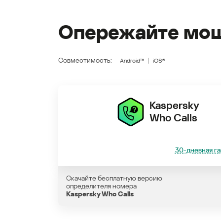
Опережайте мош
Совместимость:
Android™
iOS®
Kaspersky
Who Calls
30-дневная га
Скачайте бесплатную версию
определителя номера
Kaspersky Who Calls