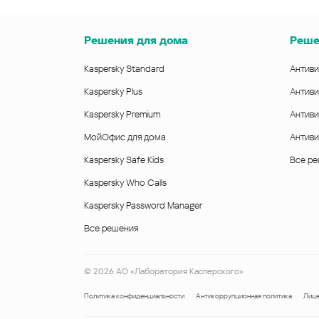
Решения для дома
Реше
Kaspersky Standard
Антиви
Kaspersky Plus
Антиви
Kaspersky Premium
Антиви
МойОфис для дома
Антиви
Kaspersky Safe Kids
Все р
Kaspersky Who Calls
Kaspersky Password Manager
Все решения
©
2026
АО «Лаборатория Касперского»
Политика конфиденциальности
Антикоррупционная политика
Лице