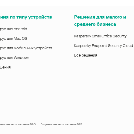
ния по типу устройств
Решения для малого и
среднего бизнеса
рус для Android
Kaspersky Small Office Security
рус для Mac OS
Kaspersky Endpoint Security Cloud
рус для мобильных устройств
Все решения
рус для Windows
ешения
нзионное соглашение B2C
Лицензионное соглашение B2B