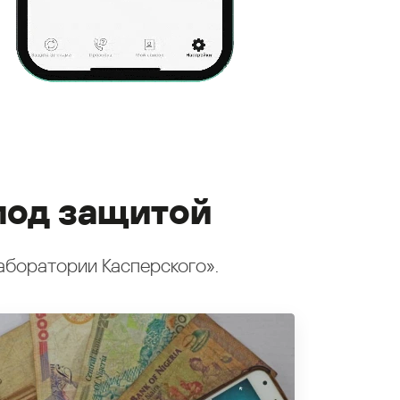
под защитой
аборатории Касперского».