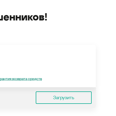
енников!
рантия возврата средств
Загрузить