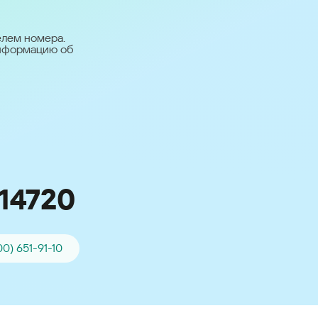
台灣 (Taiwan)
日本語 (Japan)
елем номера.
информацию об
Для всех других
стран
Глобальная версия
14720
00) 651-91-10