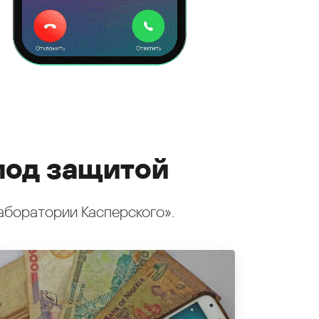
под защитой
аборатории Касперского».