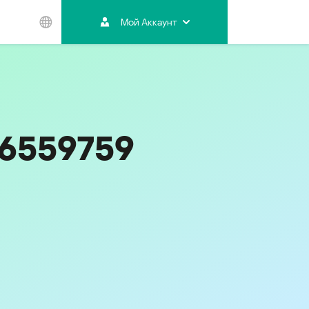
Мой Аккаунт
Азиатско-
Тихоокеанский
регион
Australia
India
06559759
Indonesia (Bahasa)
Malaysia - English
Malaysia - Bahasa Melayu
New Zealand
Việt Nam
ไทย (Thailand)
한국 (Korea)
中国 (China)
香港特別行政區 (Hong Kong SAR)