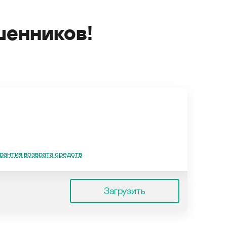
енников!
рантия возврата средств
Загрузить