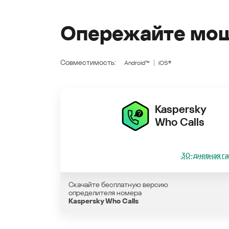
Опережайте мош
Совместимость:
Android™
iOS®
Kaspersky
Who Calls
30-дневная га
Скачайте бесплатную версию
определителя номера
Kaspersky Who Calls