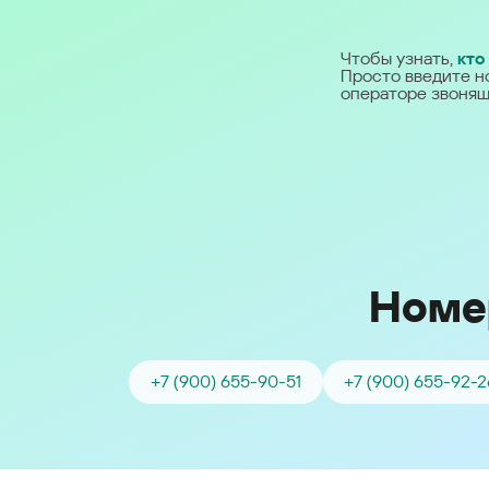
Ближний Восток
Чтобы узнать,
кто
Просто введите н
Middle East (English)
операторе звонящ
الشرق الأوسط (Arabic)
Номе
+7 (900) 655-90-51
+7 (900) 655-92-2