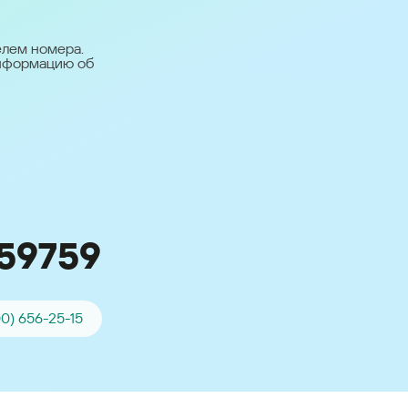
台灣 (Taiwan)
日本語 (Japan)
елем номера.
информацию об
Для всех других
стран
Глобальная версия
59759
00) 656-25-15