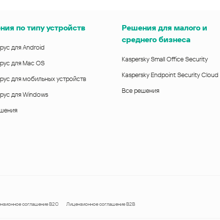
ния по типу устройств
Решения для малого и
среднего бизнеса
рус для Android
Kaspersky Small Office Security
рус для Mac OS
Kaspersky Endpoint Security Cloud
рус для мобильных устройств
Все решения
рус для Windows
ешения
нзионное соглашение B2C
Лицензионное соглашение B2B