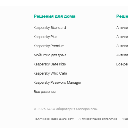
Решения для дома
Реше
Kaspersky Standard
Антиви
Kaspersky Plus
Антиви
Kaspersky Premium
Антиви
МойОфис для дома
Антиви
Kaspersky Safe Kids
Все р
Kaspersky Who Calls
Kaspersky Password Manager
Все решения
©
2026
АО «Лаборатория Касперского»
Политика конфиденциальности
Антикоррупционная политика
Лице