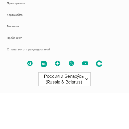
Пресс-релизы
Карта сайта
Вакансии
Прайс-лист
Отказаться от пуш-уведомлений
Россия и Белару́сь
(Russia & Belarus)
Северная и Южная Америки
América Latina
Brasil