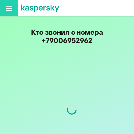
Кто звонил с номера
+79006952962
Код
900
Оператор
Tele2