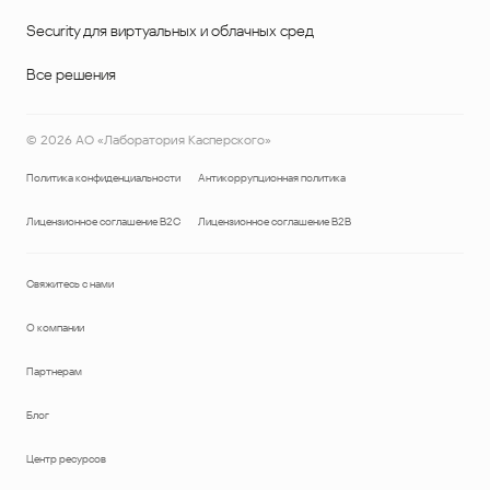
Security для виртуальных и облачных сред
Все решения
©
2026
АО «Лаборатория Касперского»
Политика конфиденциальности
Антикоррупционная политика
Лицензионное соглашение B2C
Лицензионное соглашение B2B
Свяжитесь с нами
О компании
Партнерам
Блог
Центр ресурсов