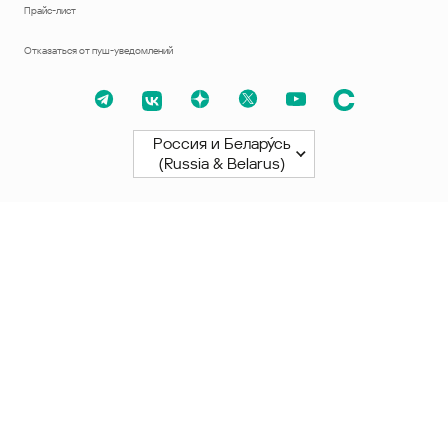
Прайс-лист
Отказаться от пуш-уведомлений
Россия и Белару́сь
(Russia & Belarus)
Северная и Южная Америки
América Latina
Brasil
United States
Canada - English
Canada - Français