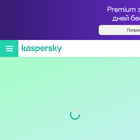
Premium 
дней бе
Попро
Кто звонил с номера
+79009134218
Код
900
Оператор
Tele2