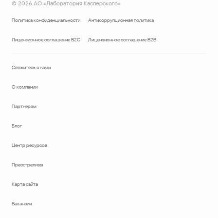
©
2026
АО «Лаборатория Касперского»
Политика конфиденциальности
Антикоррупционная политика
Лицензионное соглашение B2C
Лицензионное соглашение B2B
Свяжитесь с нами
О компании
Партнерам
Блог
Центр ресурсов
Пресс-релизы
Карта сайта
Вакансии