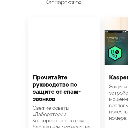
Касперского».
Прочитайте
Kasper
руководство по
Защити
защите от спам-
устройс
звонков
мошенн
восполь
Свежие советы
полезн
«Лаборатории
номера.
Касперского» в нашем
бесплатном руководстве