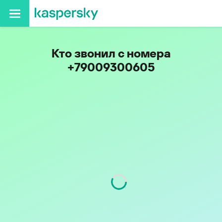
Кто звонил с номера
+79009300605
Код
900
Оператор
Tele2