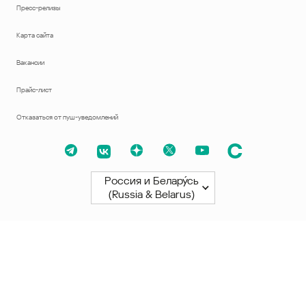
Пресс-релизы
Карта сайта
Вакансии
Прайс-лист
Отказаться от пуш-уведомлений
Россия и Белару́сь
(Russia & Belarus)
Северная и Южная Америки
América Latina
Brasil