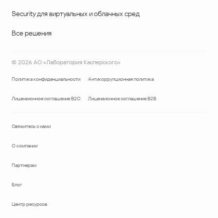
Security для виртуальных и облачных сред
Все решения
©
2026
АО «Лаборатория Касперского»
Политика конфиденциальности
Антикоррупционная политика
Лицензионное соглашение B2C
Лицензионное соглашение B2B
Свяжитесь с нами
О компании
Партнерам
Блог
Центр ресурсов