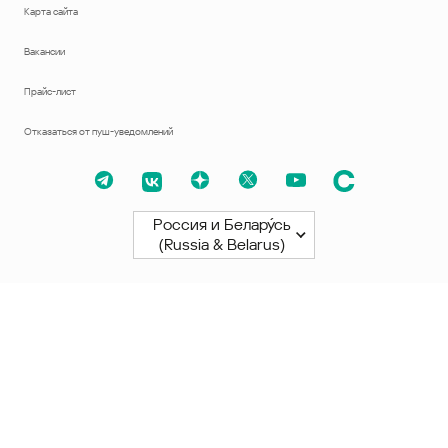
Карта сайта
Вакансии
Прайс-лист
Отказаться от пуш-уведомлений
Россия и Белару́сь
(Russia & Belarus)
Северная и Южная Америки
América Latina
Brasil
United States