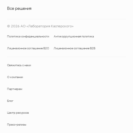
Все решения
©
2026
АО «Лаборатория Касперского»
Политика конфиденциальности
Антикоррупционная политика
Лицензионное соглашение B2C
Лицензионное соглашение B2B
Свяжитесь с нами
О компании
Партнерам
Блог
Центр ресурсов
Пресс-релизы