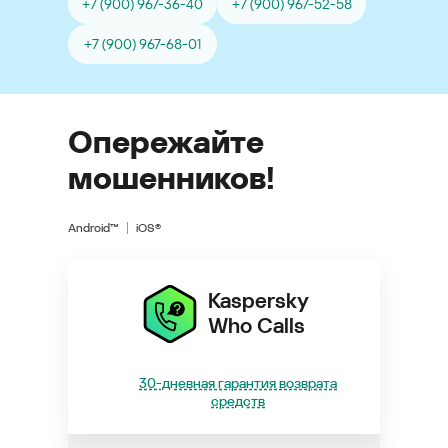
+7 (900) 967-36-40
+7 (900) 967-52-58
+7 (900) 967-68-01
Опережайте
мошенников!
Android™
iOS®
Kaspersky
Who Calls
30-дневная гарантия возврата
средств