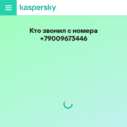
Кто звонил с номера
+79009673446
Код
900
Оператор
Tele2