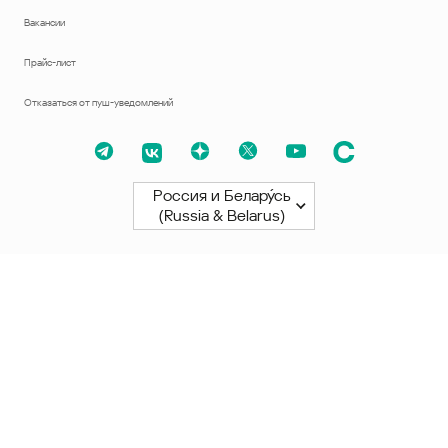
Вакансии
Прайс-лист
Отказаться от пуш-уведомлений
Россия и Белару́сь
(Russia & Belarus)
Северная и Южная Америки
América Latina
Brasil
United States
Canada - English