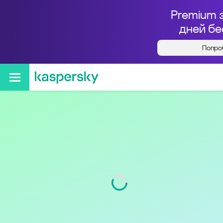
Premium 
дней бе
Попро
Кто звонил с номера
+79012003367
Код
901
Оператор
Tele2