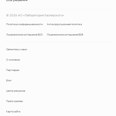
©
2026
АО «Лаборатория Касперского»
Политика конфиденциальности
Антикоррупционная политика
Лицензионное соглашение B2C
Лицензионное соглашение B2B
Свяжитесь с нами
О компании
Партнерам
Блог
Центр ресурсов
Пресс-релизы
Карта сайта