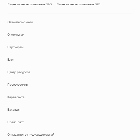
Лицензионное соглашение B2C
Лицензионное соглашение B2B
Свяжитесь с нами
О компании
Партнерам
Блог
Центр ресурсов
Пресс-релизы
Карта сайта
Вакансии
Прайс-лист
Отказаться от пуш-уведомлений