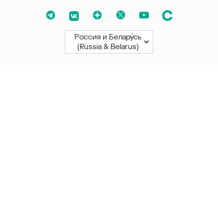
Россия и Белару́сь
(Russia & Belarus)
Северная и Южная Америки
América Latina
Brasil
United States
Canada - English
Canada - Français
Африка
Afrique Francophone