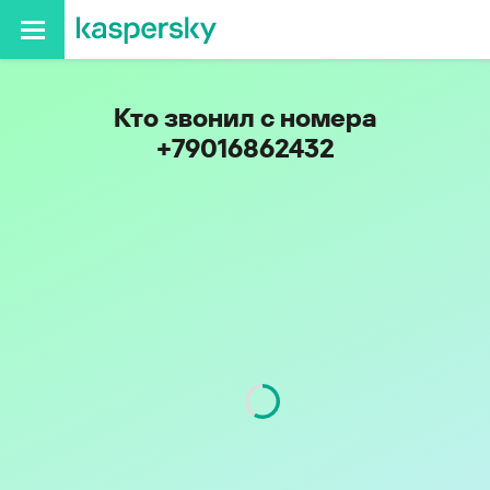
Кто звонил с номера
+79016862432
Код
901
Оператор
Tele2