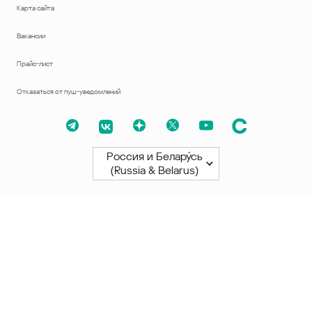
Карта сайта
Вакансии
Прайс-лист
Отказаться от пуш-уведомлений
Россия и Белару́сь
(Russia & Belarus)
Северная и Южная Америки
América Latina
Brasil
United States