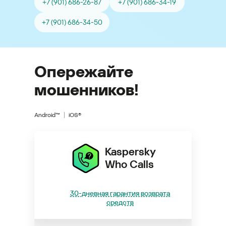
+7 (901) 686-26-87
+7 (901) 686-34-19
+7 (901) 686-34-50
Опережайте
мошенников!
Android™
iOS®
Kaspersky
Who Calls
30-дневная гарантия возврата
средств