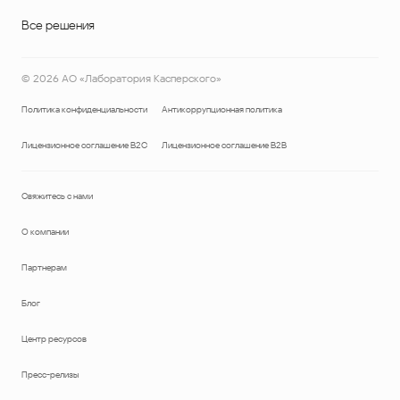
Все решения
©
2026
АО «Лаборатория Касперского»
Политика конфиденциальности
Антикоррупционная политика
Лицензионное соглашение B2C
Лицензионное соглашение B2B
Свяжитесь с нами
О компании
Партнерам
Блог
Центр ресурсов
Пресс-релизы