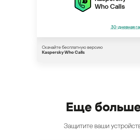
Who Calls
30-дневная га
Скачайте бесплатную версию
Kaspersky Who Calls
Еще больше
Защитите ваши устройств