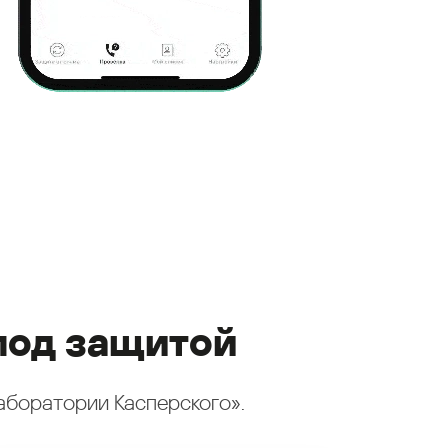
под защитой
аборатории Касперского».