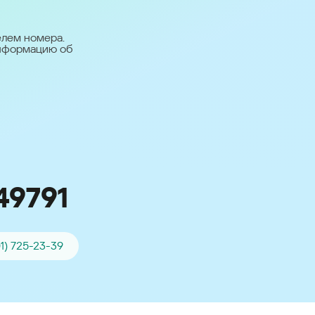
台灣 (Taiwan)
日本語 (Japan)
елем номера.
информацию об
Для всех других
стран
Глобальная версия
49791
01) 725-23-39