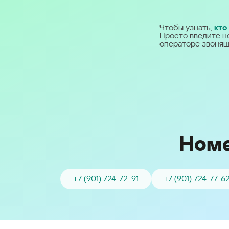
Ближний Восток
Чтобы узнать,
кто
Просто введите н
Middle East (English)
операторе звонящ
الشرق الأوسط (Arabic)
Номе
+7 (901) 724-72-91
+7 (901) 724-77-6