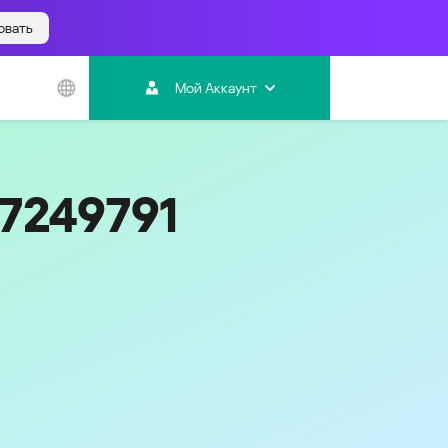
овать
Азиатско-
Тихоокеанский
Мой Аккаунт
регион
Australia
India
17249791
Indonesia (Bahasa)
Malaysia - English
Malaysia - Bahasa Melayu
New Zealand
Việt Nam
ไทย (Thailand)
한국 (Korea)
中国 (China)
香港特別行政區 (Hong Kong SAR)