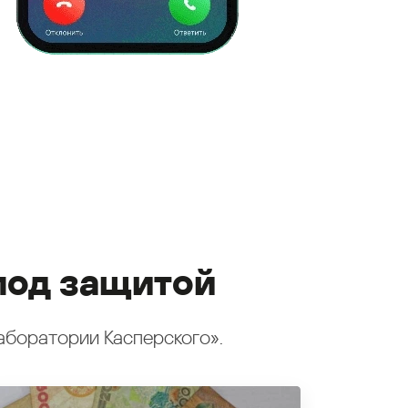
под защитой
аборатории Касперского».