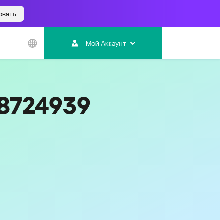
овать
Азиатско-
Тихоокеанский
Мой Аккаунт
регион
Australia
India
18724939
Indonesia (Bahasa)
Malaysia - English
Malaysia - Bahasa Melayu
New Zealand
Việt Nam
ไทย (Thailand)
한국 (Korea)
中国 (China)
香港特別行政區 (Hong Kong SAR)