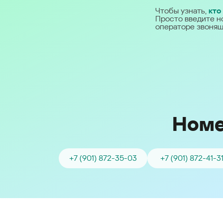
Ближний Восток
Чтобы узнать,
кто
Просто введите н
операторе звонящ
Middle East (English)
الشرق الأوسط (Arabic)
Номе
+7 (901) 872-35-03
+7 (901) 872-41-3