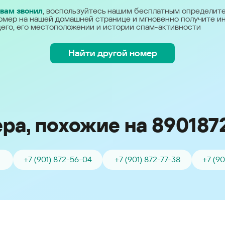
Україна (Ukraine)
 вам звонил
, воспользуйтесь нашим бесплатным определит
омер на нашей домашней странице и мгновенно получите 
его, его местоположении и истории спам-активности
Найти другой номер
ра, похожие на 890187
1
+7 (901) 872-56-04
+7 (901) 872-77-38
+7 (9