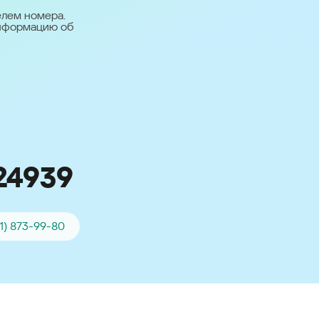
台灣 (Taiwan)
елем номера.
информацию об
日本語 (Japan)
Для всех других
стран
Глобальная версия
24939
01) 873-99-80