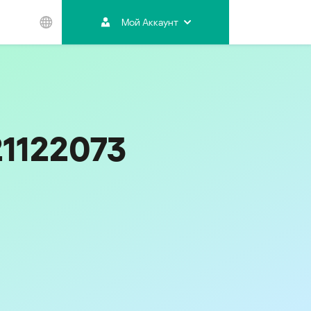
Мой Аккаунт
Азиатско-
Тихоокеанский
регион
Australia
India
21122073
Indonesia (Bahasa)
Malaysia - English
Malaysia - Bahasa Melayu
New Zealand
Việt Nam
ไทย (Thailand)
한국 (Korea)
中国 (China)
香港特別行政區 (Hong Kong SAR)