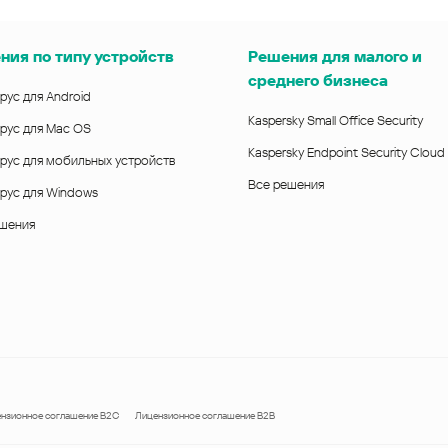
ния по типу устройств
Решения для малого и
среднего бизнеса
рус для Android
Kaspersky Small Office Security
рус для Mac OS
Kaspersky Endpoint Security Cloud
рус для мобильных устройств
Все решения
рус для Windows
ешения
нзионное соглашение B2C
Лицензионное соглашение B2B