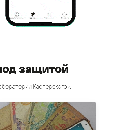
под защитой
аборатории Касперского».