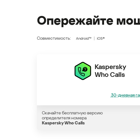
Опережайте мош
Совместимость:
Android™
iOS®
Kaspersky
Who Calls
30-дневная га
Скачайте бесплатную версию
определителя номера
Kaspersky Who Calls