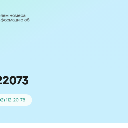
台灣 (Taiwan)
日本語 (Japan)
елем номера.
информацию об
Для всех других
стран
Глобальная версия
22073
02) 112-20-78