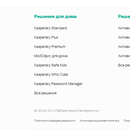
Решения для дома
Реше
Kaspersky Standard
Антиви
Kaspersky Plus
Антиви
Kaspersky Premium
Антиви
МойОфис для дома
Антиви
Kaspersky Safe Kids
Все р
Kaspersky Who Calls
Kaspersky Password Manager
Все решения
©
2026
АО «Лаборатория Касперского»
Политика конфиденциальности
Антикоррупционная политика
Лице