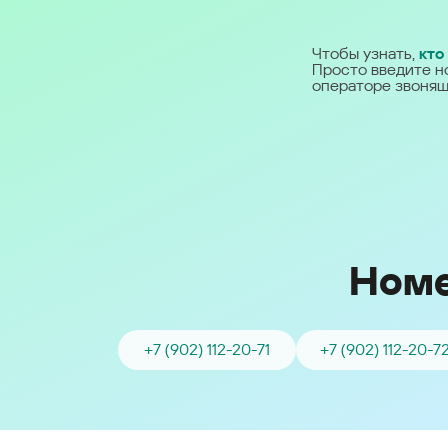
Ближний Восток
Чтобы узнать,
кто
Просто введите н
Middle East (English)
операторе звонящ
الشرق الأوسط (Arabic)
Номе
+7 (902) 112-20-71
+7 (902) 112-20-7