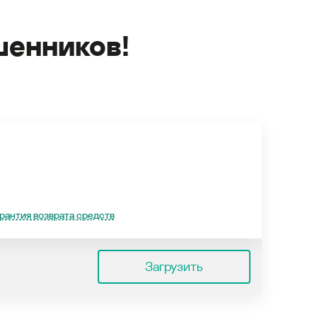
енников!
рантия возврата средств
Загрузить