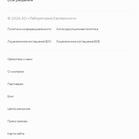
©
2026
АО «Лаборатория Касперского»
Политика конфиденциальности
Антикоррупционная политика
Лицензионное соглашение B2C
Лицензионное соглашение B2B
Свяжитесь с нами
О компании
Партнерам
Блог
Центр ресурсов
Пресс-релизы
Карта сайта