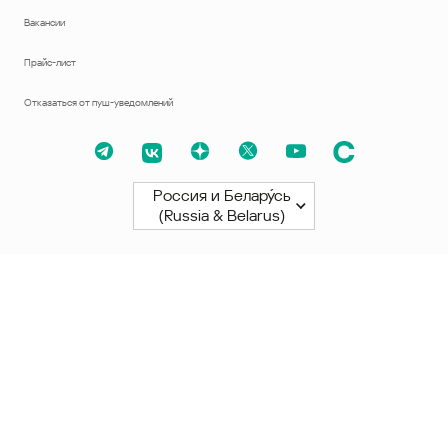
Вакансии
Прайс-лист
Отказаться от пуш-уведомлений
Россия и Белару́сь
(Russia & Belarus)
Северная и Южная Америки
América Latina
Brasil
United States
Canada - English