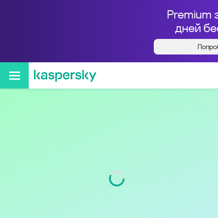
Premium 
дней бе
Попро
Кто звонил с номера
+79021124540
Код
902
Оператор
МегаФон