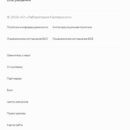
©
2026
АО «Лаборатория Касперского»
Политика конфиденциальности
Антикоррупционная политика
Лицензионное соглашение B2C
Лицензионное соглашение B2B
Свяжитесь с нами
О компании
Партнерам
Блог
Центр ресурсов
Пресс-релизы
Карта сайта