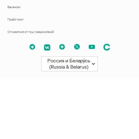
Вакансии
Прайс-лист
Отказаться от пуш-уведомлений
Россия и Белару́сь
(Russia & Belarus)
Северная и Южная Америки
América Latina
Brasil
United States
Canada - English