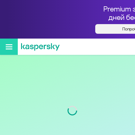
Premium 
дней бе
Попро
Кто звонил с номера
+79021724622
Код
902
Оператор
Tele2