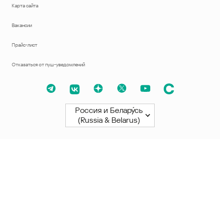
Карта сайта
Вакансии
Прайс-лист
Отказаться от пуш-уведомлений
Россия и Белару́сь
(Russia & Belarus)
Северная и Южная Америки
América Latina
Brasil
United States