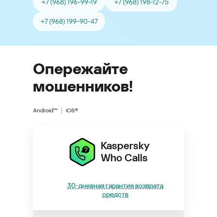
+7 (968) 196-99-19
+7 (968) 198-12-75
+7 (968) 199-90-47
Опережайте
мошенников!
Android™
iOS®
Kaspersky
Who Calls
30-дневная гарантия возврата
средств