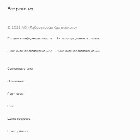
Все решения
©
2026
АО «Лаборатория Касперского»
Политика конфиденциальности
Антикоррупционная политика
Лицензионное соглашение B2C
Лицензионное соглашение B2B
Свяжитесь с нами
О компании
Партнерам
Блог
Центр ресурсов
Пресс-релизы