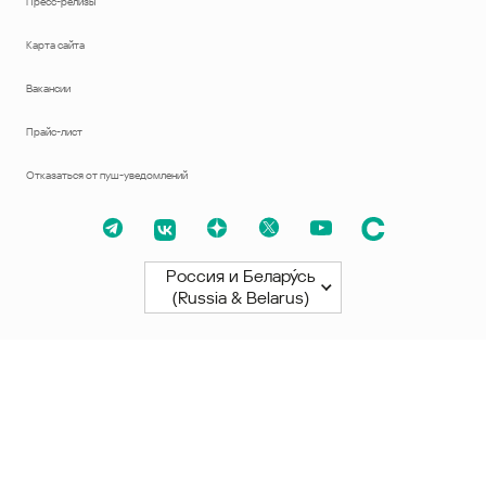
Пресс-релизы
Карта сайта
Вакансии
Прайс-лист
Отказаться от пуш-уведомлений
Россия и Белару́сь
(Russia & Belarus)
Северная и Южная Америки
América Latina
Brasil