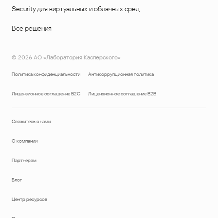
Security для виртуальных и облачных сред
Все решения
©
2026
АО «Лаборатория Касперского»
Политика конфиденциальности
Антикоррупционная политика
Лицензионное соглашение B2C
Лицензионное соглашение B2B
Свяжитесь с нами
О компании
Партнерам
Блог
Центр ресурсов