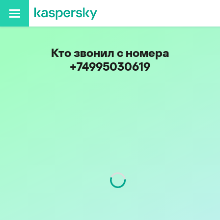
Кто звонил с номера
+74995030619
Регион
г. Москва
Код
499