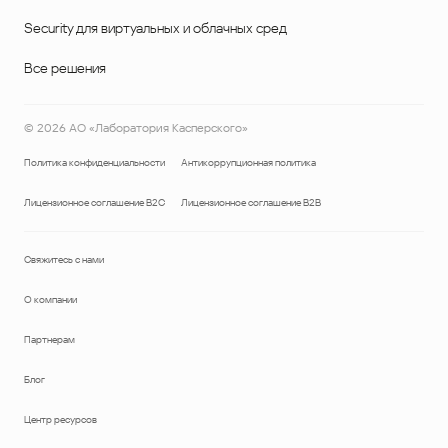
Security для виртуальных и облачных сред
Все решения
©
2026
АО «Лаборатория Касперского»
Политика конфиденциальности
Антикоррупционная политика
Лицензионное соглашение B2C
Лицензионное соглашение B2B
Свяжитесь с нами
О компании
Партнерам
Блог
Центр ресурсов