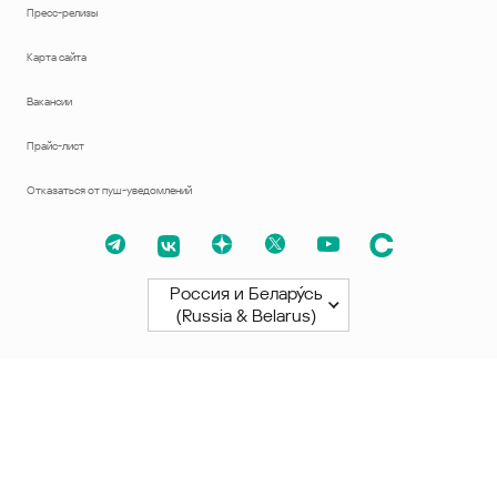
Пресс-релизы
Карта сайта
Вакансии
Прайс-лист
Отказаться от пуш-уведомлений
Россия и Белару́сь
(Russia & Belarus)
Северная и Южная Америки
América Latina
Brasil