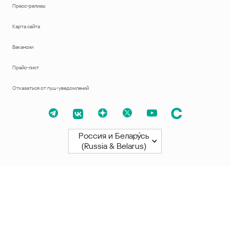
Пресс-релизы
Карта сайта
Вакансии
Прайс-лист
Отказаться от пуш-уведомлений
Россия и Белару́сь
(Russia & Belarus)
Северная и Южная Америки
América Latina
Brasil