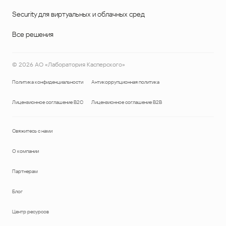
Security для виртуальных и облачных сред
Все решения
©
2026
АО «Лаборатория Касперского»
Политика конфиденциальности
Антикоррупционная политика
Лицензионное соглашение B2C
Лицензионное соглашение B2B
Свяжитесь с нами
О компании
Партнерам
Блог
Центр ресурсов