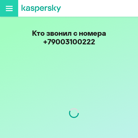
Кто звонил с номера
+79003100222
Код
900
Оператор
Tele2