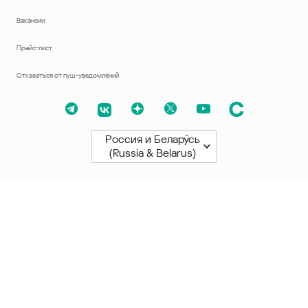
Вакансии
Прайс-лист
Отказаться от пуш-уведомлений
Россия и Белару́сь
(Russia & Belarus)
Северная и Южная Америки
América Latina
Brasil
United States
Canada - English