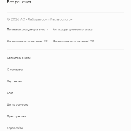
Все решения
©
2026
АО «Лаборатория Касперского»
Политика конфиденциальности
Антикоррупционная политика
Лицензионное соглашение B2C
Лицензионное соглашение B2B
Свяжитесь с нами
О компании
Партнерам
Блог
Центр ресурсов
Пресс-релизы
Карта сайта