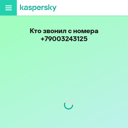
Кто звонил с номера
+79003243125
Код
900
Оператор
Tele2