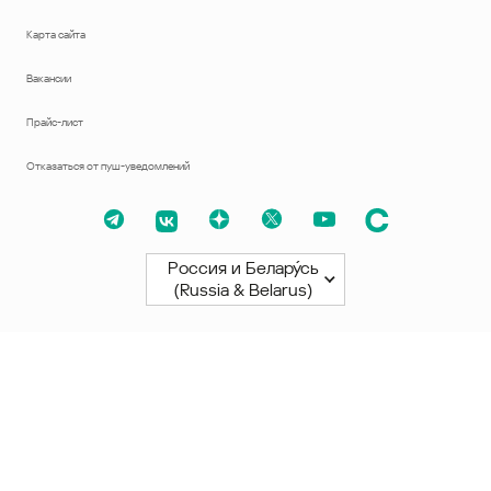
Карта сайта
Вакансии
Прайс-лист
Отказаться от пуш-уведомлений
Россия и Белару́сь
(Russia & Belarus)
Северная и Южная Америки
América Latina
Brasil