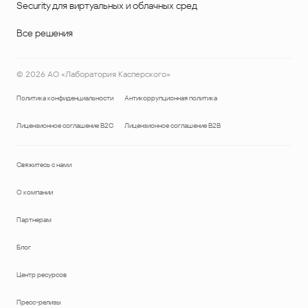
Security для виртуальных и облачных сред
Все решения
©
2026
АО «Лаборатория Касперского»
Политика конфиденциальности
Антикоррупционная политика
Лицензионное соглашение B2C
Лицензионное соглашение B2B
Свяжитесь с нами
О компании
Партнерам
Блог
Центр ресурсов
Пресс-релизы