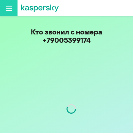
Кто звонил с номера
+79005399174
Код
900
Оператор
Tele2