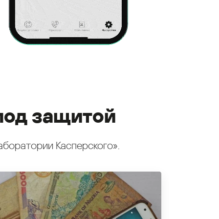
под защитой
аборатории Касперского».