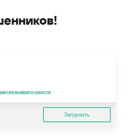
енников!
рантия возврата средств
Загрузить