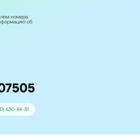
台灣 (Taiwan)
日本語 (Japan)
елем номера.
информацию об
Для всех других
стран
Глобальная версия
07505
0) 630-84-51