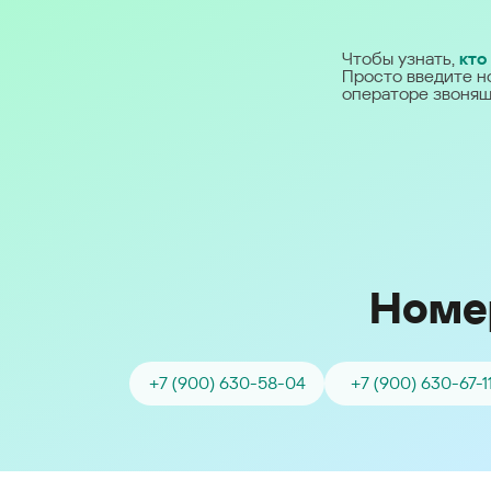
Ближний Восток
Чтобы узнать,
кто
Просто введите н
Middle East (English)
операторе звонящ
الشرق الأوسط (Arabic)
Номе
+7 (900) 630-58-04
+7 (900) 630-67-1