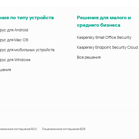
ния по типу устройств
Решения для малого и
среднего бизнеса
рус для Android
Kaspersky Small Office Security
рус для Mac OS
Kaspersky Endpoint Security Cloud
рус для мобильных устройств
Все решения
рус для Windows
ешения
нзионное соглашение B2C
Лицензионное соглашение B2B