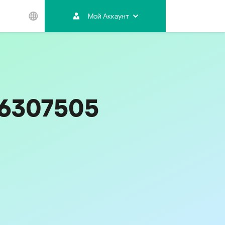
Мой Аккаунт
Азиатско-
Тихоокеанский
регион
Australia
India
06307505
Indonesia (Bahasa)
Malaysia - English
Malaysia - Bahasa Melayu
New Zealand
Việt Nam
ไทย (Thailand)
한국 (Korea)
中国 (China)
香港特別行政區 (Hong Kong SAR)