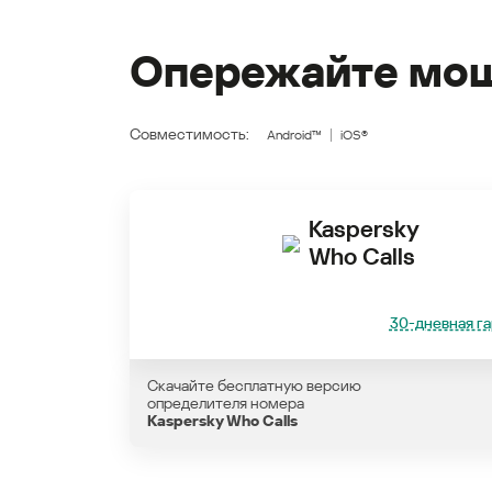
Опережайте мош
Совместимость:
Android™
iOS®
Kaspersky
Who Calls
30-дневная га
Скачайте бесплатную версию
определителя номера
Kaspersky Who Calls