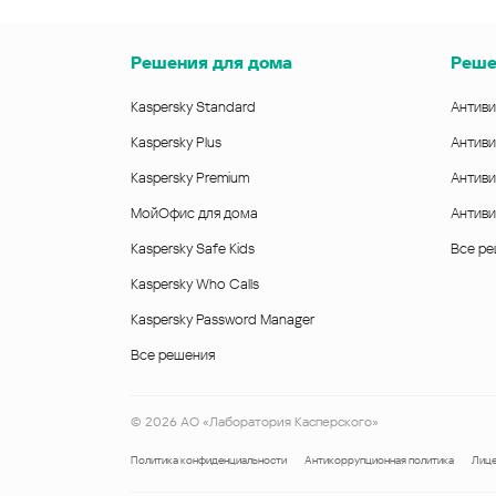
Решения для дома
Реше
Kaspersky Standard
Антиви
Kaspersky Plus
Антиви
Kaspersky Premium
Антиви
МойОфис для дома
Антиви
Kaspersky Safe Kids
Все р
Kaspersky Who Calls
Kaspersky Password Manager
Все решения
©
2026
АО «Лаборатория Касперского»
Политика конфиденциальности
Антикоррупционная политика
Лице