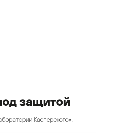
под защитой
аборатории Касперского».