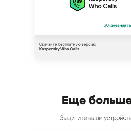
Who Calls
30-дневная га
Скачайте бесплатную версию
Kaspersky Who Calls
Еще больше
Защитите ваши устройств