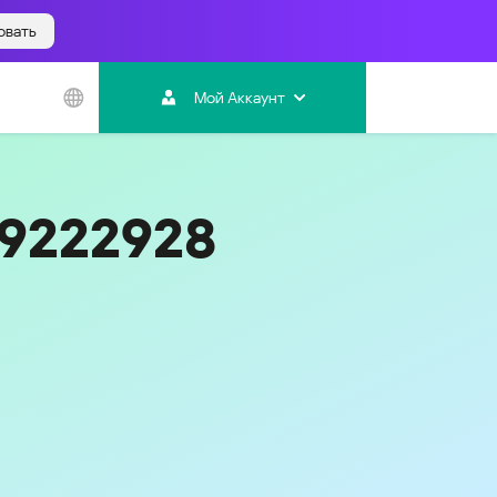
овать
Азиатско-
Тихоокеанский
Мой Аккаунт
регион
Australia
India
09222928
Indonesia (Bahasa)
Malaysia - English
Malaysia - Bahasa Melayu
New Zealand
Việt Nam
ไทย (Thailand)
한국 (Korea)
中国 (China)
香港特別行政區 (Hong Kong SAR)