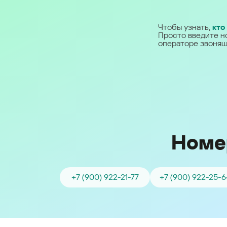
Ближний Восток
Чтобы узнать,
кто
Просто введите н
Middle East (English)
операторе звонящ
الشرق الأوسط (Arabic)
Номе
+7 (900) 922-21-77
+7 (900) 922-25-6