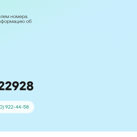
台灣 (Taiwan)
日本語 (Japan)
елем номера.
информацию об
Для всех других
стран
Глобальная версия
22928
0) 922-44-58