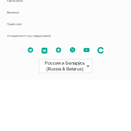
Карта сайта
Вакансии
Прайс-лист
Отказаться от пуш-уведомлений
Россия и Белару́сь
(Russia & Belarus)
Северная и Южная Америки
América Latina
Brasil
United States