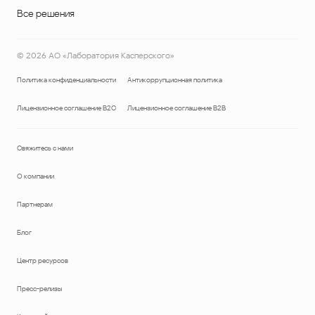
Все решения
©
2026
АО «Лаборатория Касперского»
Политика конфиденциальности
Антикоррупционная политика
Лицензионное соглашение B2C
Лицензионное соглашение B2B
Свяжитесь с нами
О компании
Партнерам
Блог
Центр ресурсов
Пресс-релизы