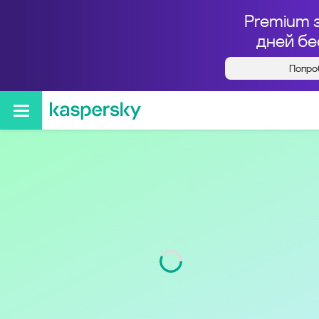
Premium 
дней бе
Попро
Кто звонил с номера
+79009320786
Код
900
Оператор
Tele2