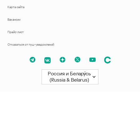
Карта сайта
Вакансии
Прайс-лист
Отказаться от пуш-уведомлений
Россия и Белару́сь
(Russia & Belarus)
Северная и Южная Америки
América Latina
Brasil
United States