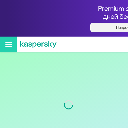
Premium 
дней бе
Попро
Кто звонил с номера
+79009551811
Код
900
Оператор
Tele2