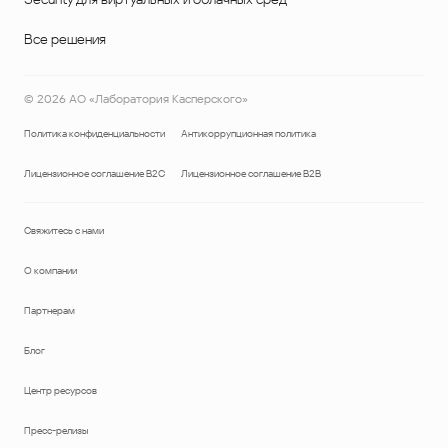
Все решения
©
2026
АО «Лаборатория Касперского»
Политика конфиденциальности
Антикоррупционная политика
Лицензионное соглашение B2C
Лицензионное соглашение B2B
Свяжитесь с нами
О компании
Партнерам
Блог
Центр ресурсов
Пресс-релизы