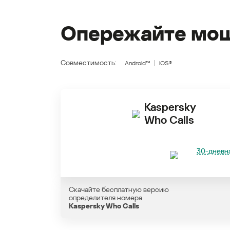
Опережайте мош
Совместимость:
Android™
iOS®
Kaspersky
Who Calls
30-дневна
Скачайте бесплатную версию
определителя номера
Kaspersky Who Calls