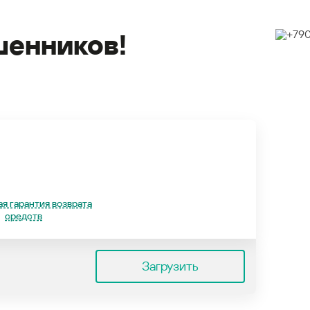
енников!
я гарантия возврата
средств
Загрузить