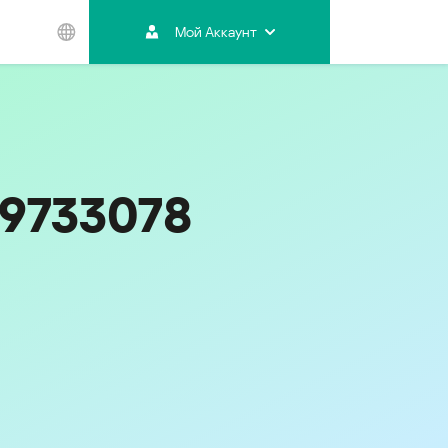
Мой Аккаунт
Азиатско-
Тихоокеанский
регион
Australia
India
09733078
Indonesia (Bahasa)
Malaysia - English
Malaysia - Bahasa Melayu
New Zealand
Việt Nam
ไทย (Thailand)
한국 (Korea)
中国 (China)
香港特別行政區 (Hong Kong SAR)