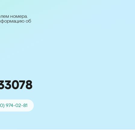
台灣 (Taiwan)
日本語 (Japan)
елем номера.
информацию об
Для всех других
стран
Глобальная версия
33078
00) 974-02-81