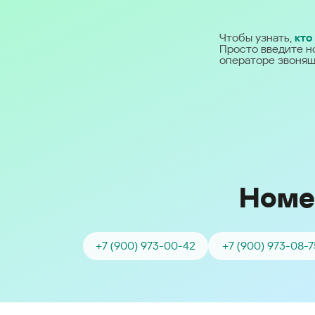
Ближний Восток
Чтобы узнать,
кто
Просто введите н
Middle East (English)
операторе звонящ
الشرق الأوسط (Arabic)
Номе
+7 (900) 973-00-42
+7 (900) 973-08-7