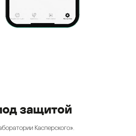
под защитой
аборатории Касперского».