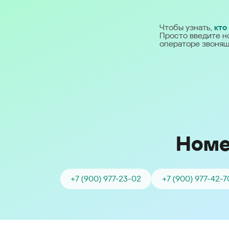
Ближний Восток
Чтобы узнать,
кто
Просто введите н
Middle East (English)
операторе звонящ
الشرق الأوسط (Arabic)
Номе
+7 (900) 977-23-02
+7 (900) 977-42-7