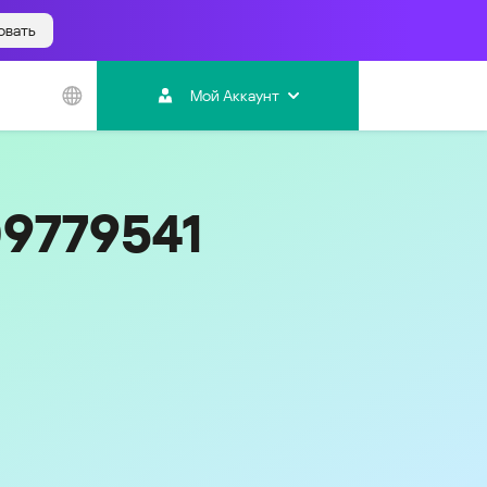
овать
Азиатско-
Тихоокеанский
Мой Аккаунт
регион
Australia
India
09779541
Indonesia (Bahasa)
Malaysia - English
Malaysia - Bahasa Melayu
New Zealand
Việt Nam
ไทย (Thailand)
한국 (Korea)
中国 (China)
香港特別行政區 (Hong Kong SAR)