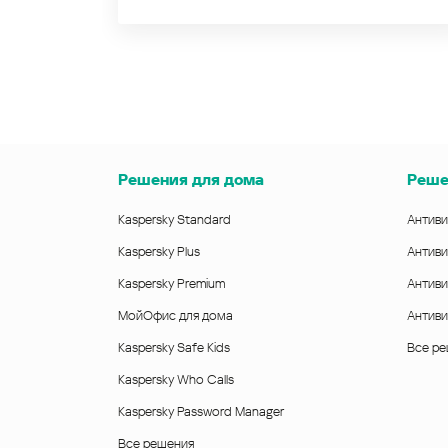
Решения для дома
Реше
Kaspersky Standard
Антиви
Kaspersky Plus
Антиви
Kaspersky Premium
Антиви
МойОфис для дома
Антиви
Kaspersky Safe Kids
Все р
Kaspersky Who Calls
Kaspersky Password Manager
Все решения