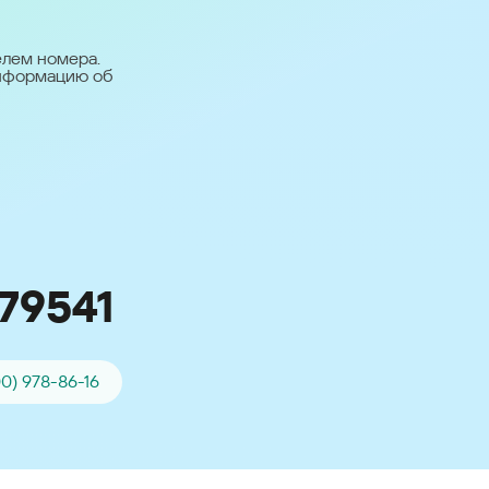
台灣 (Taiwan)
日本語 (Japan)
елем номера.
информацию об
Для всех других
стран
Глобальная версия
79541
00) 978-86-16